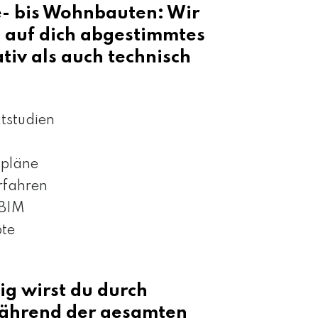
- bis Wohnbauten: Wir
l auf dich abgestimmtes
tiv als auch technisch
tstudien
spläne
rfahren
 BIM
pte
g wirst du durch
während der gesamten