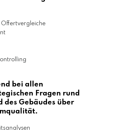
ffertvergleiche
nt
ntrolling
nd bei allen
ategischen Fragen rund
d des Gebäudes über
mqualität.
eitsanalysen