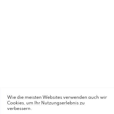
Wie die meisten Websites verwenden auch wir
CH-
3920
Zermatt
Cookies, um Ihr Nutzungserlebnis zu
Schluhmattstrasse 
verbessern.
+41 27 966 38 88