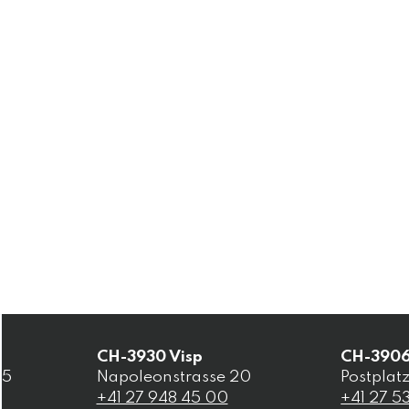
CH-
3930
Visp
CH-
390
15
Napoleonstrasse 20
Postplatz
+41 27 948 45 00
+41 27 5