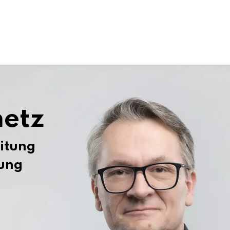
etz
eitung
rung